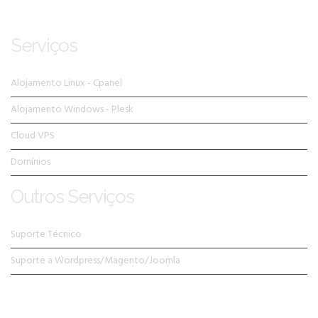
Serviços
Alojamento Linux - Cpanel
Alojamento Windows - Plesk
Cloud VPS
Domínios
Outros Serviços
Suporte Técnico
Suporte a Wordpress/Magento/Joomla