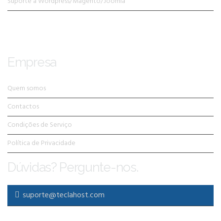
Suporte a Wordpress/Magento/Joomla
Empresa
Quem somos
Contactos
Condições de Serviço
Política de Privacidade
Dúvidas? Pergunte-nos.
suporte@teclahost.com