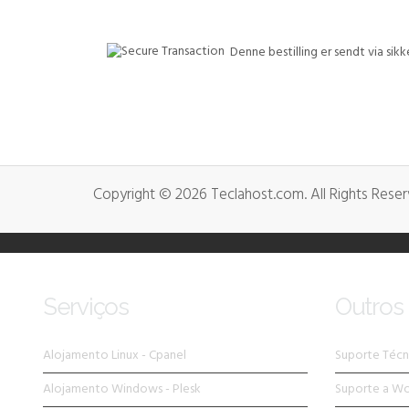
Denne bestilling er sendt via sikke
Copyright © 2026 Teclahost.com. All Rights Reser
Serviços
Outros 
Alojamento Linux - Cpanel
Suporte Técn
Alojamento Windows - Plesk
Suporte a W