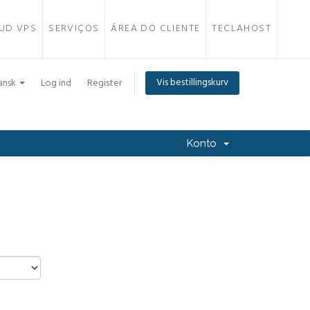
UD VPS
SERVIÇOS
ÁREA DO CLIENTE
TECLAHOST
Vis bestillingskurv
ansk
Log ind
Register
Konto