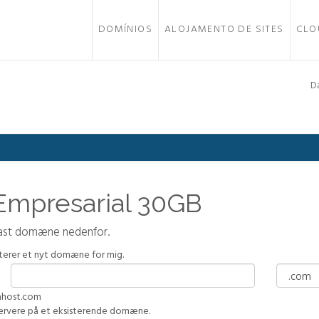
DOMÍNIOS
ALOJAMENTO DE SITES
CLO
D
 Empresarial 30GB
tast domæne nedenfor.
sterer et nyt domæne for mig.
lahost.com
servere på et eksisterende domæne.