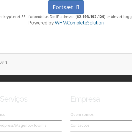
Fortsæt
r krypteret SSL forbindelse. Din IP adresse: (
62.193.192.129
) er blevet logg
Powered by
WHMCompleteSolution
ved.
Serviços
Empresa
ico
Quem somos
ordpress/Magento/Joomla
Contactos