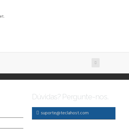
et.
Dúvidas? Pergunte-nos.
suporte@teclahost.com