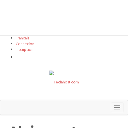
Français
Connexion
Inscription
Afficher le panier
Toggl
naviga