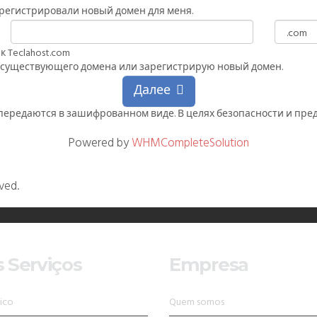
зарегистрировали новый домен для меня.
к Teclahost.com
 существующего домена или зарегистрирую новый домен.
Далее
передаются в зашифрованном виде. В целях безопасности и пр
Powered by
WHMCompleteSolution
ved.
 Serviços
Empresa
ico
Quem somos