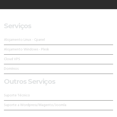
Serviços
Alojamento Linux - Cpanel
Alojamento Windows - Plesk
Cloud VPS
Domínios
Outros Serviços
Suporte Técnico
Suporte a Wordpress/Magento/Joomla