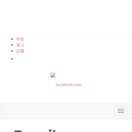
中文
登入
註冊
查看購物車
Toggl
naviga