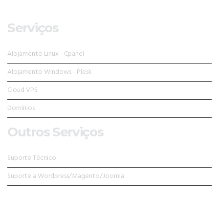
Serviços
Alojamento Linux - Cpanel
Alojamento Windows - Plesk
Cloud VPS
Domínios
Outros Serviços
Suporte Técnico
Suporte a Wordpress/Magento/Joomla