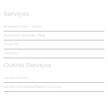
Serviços
Alojamento Linux - Cpanel
Alojamento Windows - Plesk
Cloud VPS
Domínios
Outros Serviços
Suporte Técnico
Suporte a Wordpress/Magento/Joomla