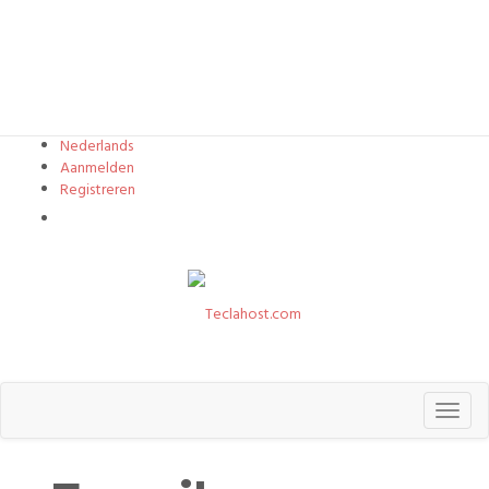
Nederlands
Aanmelden
Registreren
Winkelwagen bekijken
Toggl
naviga