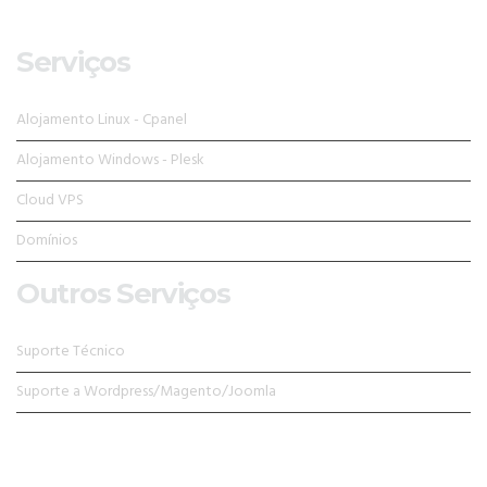
Serviços
Alojamento Linux - Cpanel
Alojamento Windows - Plesk
Cloud VPS
Domínios
Outros Serviços
Suporte Técnico
Suporte a Wordpress/Magento/Joomla