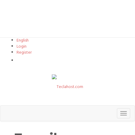
English
Login
Register
View Cart
Toggl
naviga