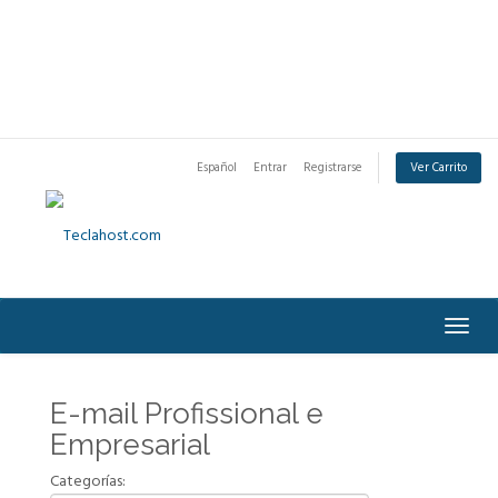
Español
Entrar
Registrarse
Ver Carrito
Togg
navig
E-mail Profissional e
Empresarial
Categorías: