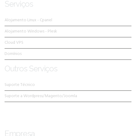
Serviços
Alojamento Linux - Cpanel
Alojamento Windows - Plesk
Cloud VPS
Domínios
Outros Serviços
Suporte Técnico
Suporte a Wordpress/Magento/Joomla
Empresa