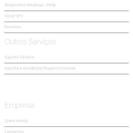
Alojamento Windows - Plesk
Cloud VPS
Domínios
Outros Serviços
Suporte Técnico
Suporte a Wordpress/Magento/Joomla
Empresa
Quem somos
Contactos