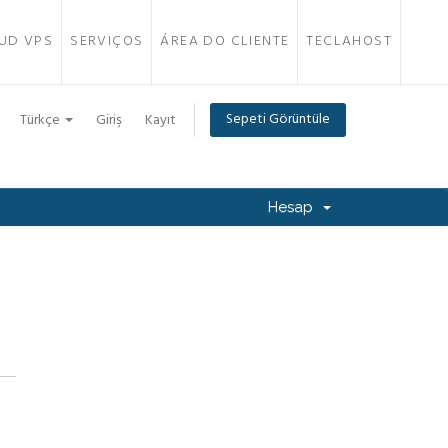
UD VPS
SERVIÇOS
ÁREA DO CLIENTE
TECLAHOST
Sepeti Görüntüle
Türkçe
Giriş
Kayıt
Hesap