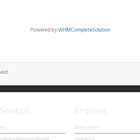
Powered by
WHMCompleteSolution
ved.
Serviços
Empresa
ico
Quem somos
ordpress/Magento/Joomla
Contactos