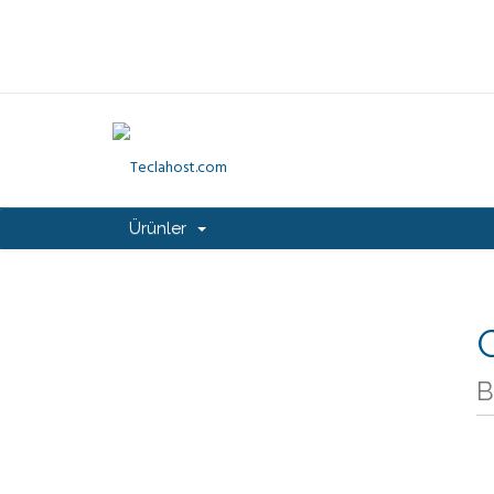
Ürünler
G
B