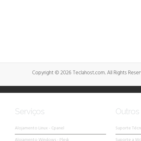
Copyright © 2026 Teclahost.com. All Rights Reser
Serviços
Outros 
Alojamento Linux - Cpanel
Suporte Técn
Alojamento Windows - Plesk
Suporte a W