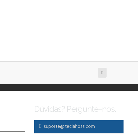
Dúvidas? Pergunte-nos.
suporte@teclahost.com