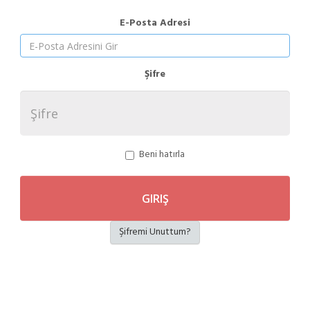
E-Posta Adresi
Şifre
Beni hatırla
Şifremi Unuttum?